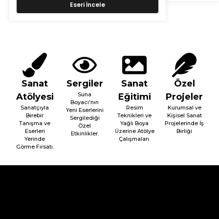
Eseri İncele
Sanat
Sergiler
Sanat
Özel
Suna
Atölyesi
Eğitimi
Projeler
Boyacı'nın
Sanatçıyla
Resim
Kurumsal ve
Yeni Eserlerini
Birebir
Teknikleri ve
Kişisel Sanat
Sergilediği
Tanışma ve
Yağlı Boya
Projelerinde İş
Özel
Eserleri
Üzerine Atölye
Birliği
Etkinlikler.
Yerinde
Çalışmaları.
Görme Fırsatı.