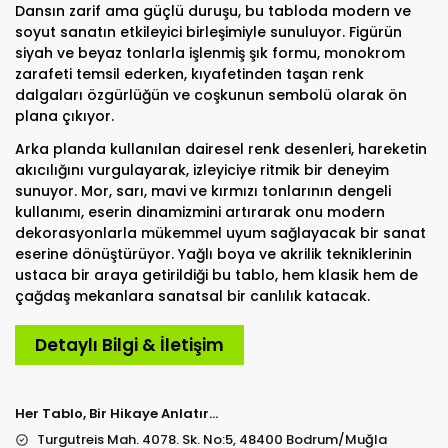
Dansın zarif ama güçlü duruşu, bu tabloda modern ve
soyut sanatın etkileyici birleşimiyle sunuluyor. Figürün
siyah ve beyaz tonlarla işlenmiş şık formu, monokrom
zarafeti temsil ederken, kıyafetinden taşan renk
dalgaları özgürlüğün ve coşkunun sembolü olarak ön
plana çıkıyor.
Arka planda kullanılan dairesel renk desenleri, hareketin
akıcılığını vurgulayarak, izleyiciye ritmik bir deneyim
sunuyor. Mor, sarı, mavi ve kırmızı tonlarının dengeli
kullanımı, eserin dinamizmini artırarak onu modern
dekorasyonlarla mükemmel uyum sağlayacak bir sanat
eserine dönüştürüyor. Yağlı boya ve akrilik tekniklerinin
ustaca bir araya getirildiği bu tablo, hem klasik hem de
çağdaş mekanlara sanatsal bir canlılık katacak.
Detaylı Bilgi & İletişim
Her Tablo, Bir Hikaye Anlatır…
Turgutreis Mah. 4078. Sk. No:5, 48400 Bodrum/Muğla