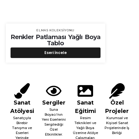
ELMAS KOLEKSIYONU
Renkler Patlaması Yağlı Boya
Tablo
Eseri İncele
Sanat
Sergiler
Sanat
Özel
Suna
Atölyesi
Eğitimi
Projeler
Boyacı'nın
Sanatçıyla
Resim
Kurumsal ve
Yeni Eserlerini
Birebir
Teknikleri ve
Kişisel Sanat
Sergilediği
Tanışma ve
Yağlı Boya
Projelerinde İş
Özel
Eserleri
Üzerine Atölye
Birliği
Etkinlikler.
Yerinde
Çalışmaları.