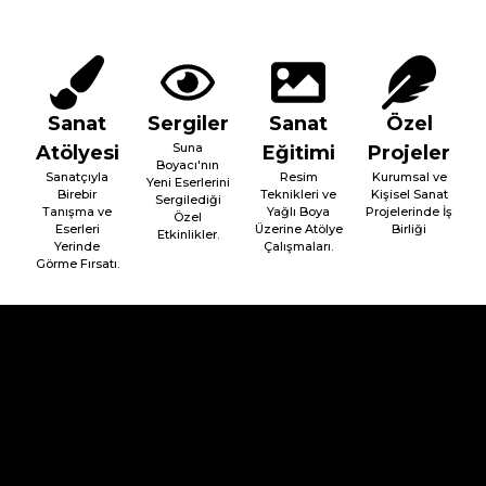
Sanat
Sergiler
Sanat
Özel
Suna
Atölyesi
Eğitimi
Projeler
Boyacı'nın
Sanatçıyla
Resim
Kurumsal ve
Yeni Eserlerini
Birebir
Teknikleri ve
Kişisel Sanat
Sergilediği
Tanışma ve
Yağlı Boya
Projelerinde İş
Özel
Eserleri
Üzerine Atölye
Birliği
Etkinlikler.
Yerinde
Çalışmaları.
Görme Fırsatı.