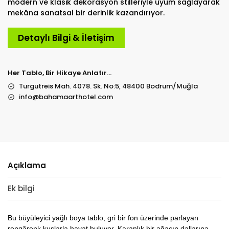
modern ve klasik dekorasyon stilleriyle uyum sağlayarak
mekâna sanatsal bir derinlik kazandırıyor.
Detaylı Bilgi & İletişim
Her Tablo, Bir Hikaye Anlatır…
Turgutreis Mah. 4078. Sk. No:5, 48400 Bodrum/Muğla
info@bahamaarthotel.com
Açıklama
Ek bilgi
Bu büyüleyici yağlı boya tablo, gri bir fon üzerinde parlayan
rengârenk kuşlarla hayat buluyor. Karanlık bir ağacın dallarına