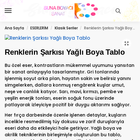
Ana Sayfa
ESERLERİM
Klasik Seriler
Renklerin Şarkısı Yağlı Boya Tablo
/
/
/
Renklerin Şarkısı Yağlı Boya Tablo
Bu özel eser, kontrastların mükemmel uyumunu yansıtan
bir sanat anlayışıyla tasarlanmıştır. Gri tonlarında
işlenmiş soyut arka plan, hayatın sakin ve belirsiz yanını
simgelerken, dallara konmuş rengârenk kuşlar umut,
neşe ve canlılık katıyor. Sarı, mavi, kırmızı, pembe ve
yeşilin enerjik tonları, eserin soğuk fonu üzerinde
patlayarak izleyiciye pozitif bir duygu aktarımı sağlıyor.
Her fırça darbesinde özenle işlenen detaylar, kuşların
incelikle resmedilmiş tüy dokusu ve zarif duruşlarıyla
eseri daha da etkileyici hale getiriyor. Yağlı boya ve
akrilik tekniklerinin birleşimiyle oluşturulan bu tablo,