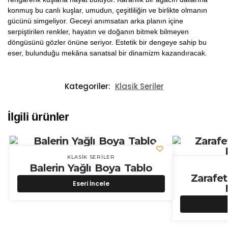
konmuş bu canlı kuşlar, umudun, çeşitliliğin ve birlikte olmanın
gücünü simgeliyor. Geceyi anımsatan arka planın içine
serpiştirilen renkler, hayatın ve doğanın bitmek bilmeyen
döngüsünü gözler önüne seriyor. Estetik bir dengeye sahip bu
eser, bulunduğu mekâna sanatsal bir dinamizm kazandıracak.
Kategoriler:
Klasik Seriler
İlgili ürünler
KLASIK SERILER
Balerin Yağlı Boya Tablo
Zarafet
Eseri İncele