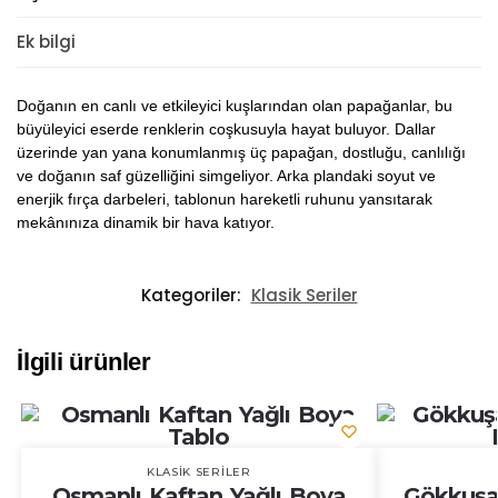
Ek bilgi
Doğanın en canlı ve etkileyici kuşlarından olan papağanlar, bu
büyüleyici eserde renklerin coşkusuyla hayat buluyor. Dallar
üzerinde yan yana konumlanmış üç papağan, dostluğu, canlılığı
ve doğanın saf güzelliğini simgeliyor. Arka plandaki soyut ve
enerjik fırça darbeleri, tablonun hareketli ruhunu yansıtarak
mekânınıza dinamik bir hava katıyor.
Kategoriler:
Klasik Seriler
İlgili ürünler
KLASIK SERILER
Osmanlı Kaftan Yağlı Boya
Gökkuşağ