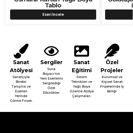
Tablo
Eseri İncele
Sanat
Sergiler
Sanat
Özel
Suna
Atölyesi
Eğitimi
Projeler
Boyacı'nın
Sanatçıyla
Resim
Kurumsal ve
Yeni Eserlerini
Birebir
Teknikleri ve
Kişisel Sanat
Sergilediği
Tanışma ve
Yağlı Boya
Projelerinde İş
Özel
Eserleri
Üzerine Atölye
Birliği
Etkinlikler.
Yerinde
Çalışmaları.
Görme Fırsatı.