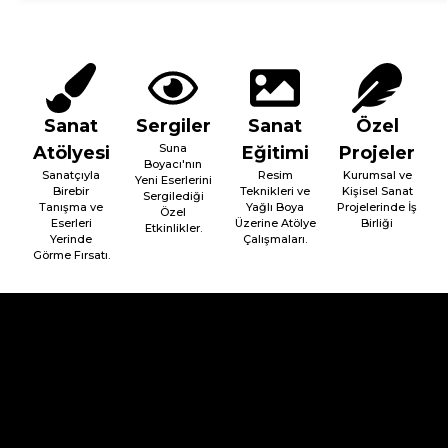
Sanat
Sergiler
Sanat
Özel
Suna
Atölyesi
Eğitimi
Projeler
Boyacı'nın
Sanatçıyla
Resim
Kurumsal ve
Yeni Eserlerini
Birebir
Teknikleri ve
Kişisel Sanat
Sergilediği
Tanışma ve
Yağlı Boya
Projelerinde İş
Özel
Eserleri
Üzerine Atölye
Birliği
Etkinlikler.
Yerinde
Çalışmaları.
Görme Fırsatı.