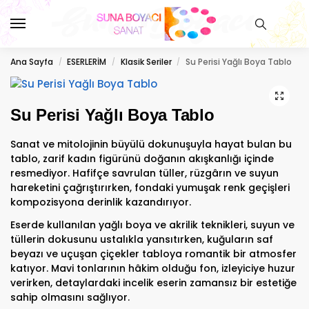
Ana Sayfa
ESERLERİM
Klasik Seriler
Su Perisi Yağlı Boya Tablo
/
/
/
Su Perisi Yağlı Boya Tablo
Sanat ve mitolojinin büyülü dokunuşuyla hayat bulan bu
tablo, zarif kadın figürünü doğanın akışkanlığı içinde
resmediyor. Hafifçe savrulan tüller, rüzgârın ve suyun
hareketini çağrıştırırken, fondaki yumuşak renk geçişleri
kompozisyona derinlik kazandırıyor.
Eserde kullanılan yağlı boya ve akrilik teknikleri, suyun ve
tüllerin dokusunu ustalıkla yansıtırken, kuğuların saf
beyazı ve uçuşan çiçekler tabloya romantik bir atmosfer
katıyor. Mavi tonlarının hâkim olduğu fon, izleyiciye huzur
verirken, detaylardaki incelik eserin zamansız bir estetiğe
sahip olmasını sağlıyor.