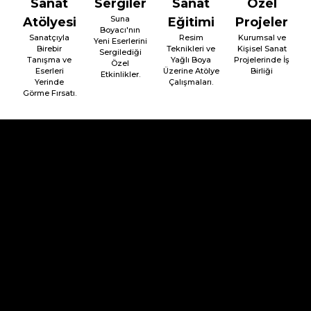
Sanat
Sergiler
Sanat
Özel
Suna
Atölyesi
Eğitimi
Projeler
Boyacı'nın
Sanatçıyla
Resim
Kurumsal ve
Yeni Eserlerini
Birebir
Teknikleri ve
Kişisel Sanat
Sergilediği
Tanışma ve
Yağlı Boya
Projelerinde İş
Özel
Eserleri
Üzerine Atölye
Birliği
Etkinlikler.
Yerinde
Çalışmaları.
Görme Fırsatı.