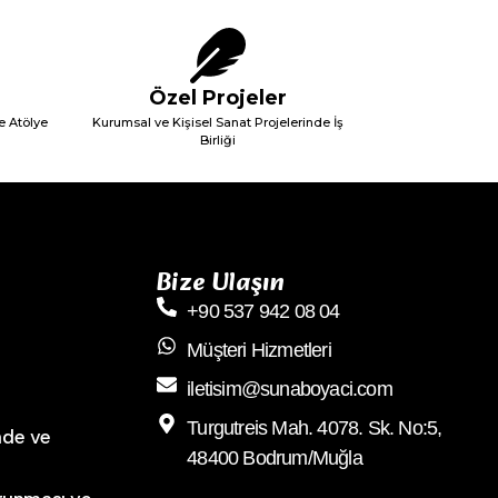
Özel Projeler
e Atölye
Kurumsal ve Kişisel Sanat Projelerinde İş
Birliği
Bize Ulaşın
+90 537 942 08 04
Müşteri Hizmetleri
iletisim@sunaboyaci.com
Turgutreis Mah. 4078. Sk. No:5,
ade ve
48400 Bodrum/Muğla