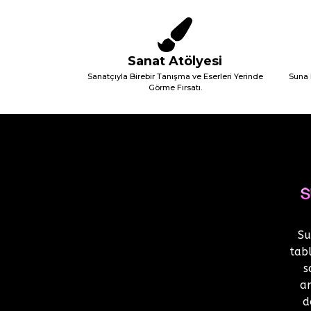
Sanat Atölyesi
Sanatçıyla Birebir Tanışma ve Eserleri Yerinde
Suna 
Görme Fırsatı.
Su
tabl
s
a
d