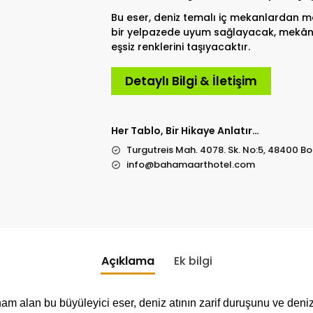
Bu eser, deniz temalı iç mekanlardan m
bir yelpazede uyum sağlayacak, mekânl
eşsiz renklerini taşıyacaktır.
Detaylı Bilgi & İletişim
Her Tablo, Bir Hikaye Anlatır…
Turgutreis Mah. 4078. Sk. No:5, 48400 
info@bahamaarthotel.com
Açıklama
Ek bilgi
am alan bu büyüleyici eser, deniz atının zarif duruşunu ve deniz